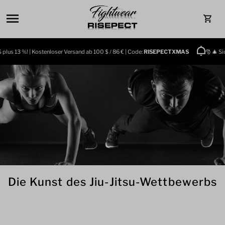
Direkt zum Inhalt
0
 plus 13 %! | Kostenloser Versand ab 100 $ / 86 € | Code:
RISEPECTXMAS
🎅 🎄 Sic
Die Kunst des Jiu-Jitsu-Wettbewerbs