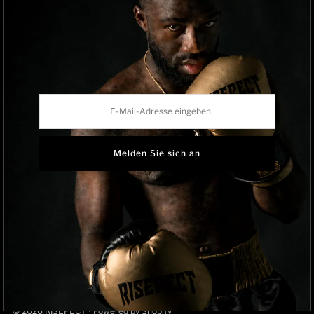
Versandbedingungen
Datenschutzrichtlinie
Track Order
Um
E-
RISEPECT ist eine Verbrauchermarke der
Rise Sportswear Co., Ltd.
Mail-
Adresse
eingeben
Sprache
Deutsch
© 2026 RISEPECT
•
Powered by Shopify