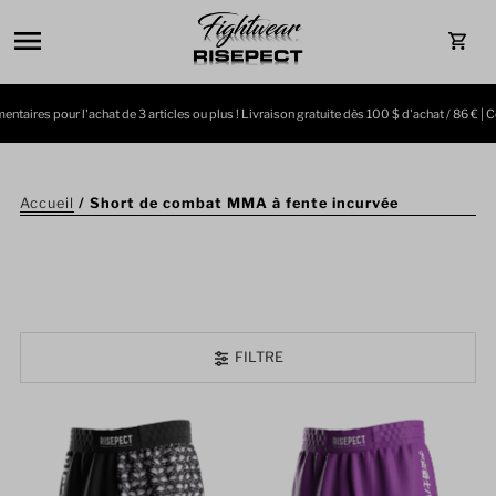
Ignorer et passer au contenu
0
res pour l'achat de 3 articles ou plus ! Livraison gratuite dès 100 $ d'achat / 86 € | Cod
Accueil
/
Short de combat MMA à fente incurvée
FILTRE