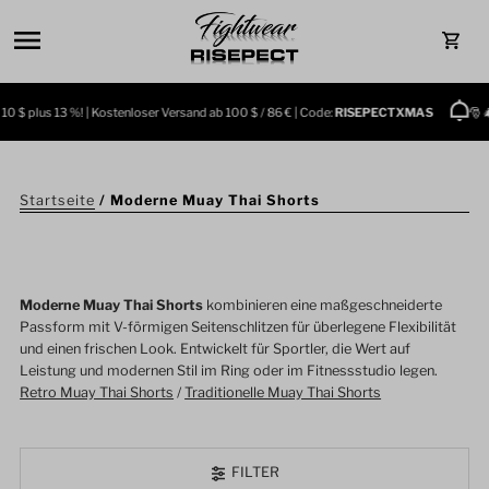
Direkt zum Inhalt
0
 $ plus 13 %! | Kostenloser Versand ab 100 $ / 86 € | Code:
RISEPECTXMAS
🎅 🎄 S
Startseite
/
Moderne Muay Thai Shorts
Moderne Muay Thai Shorts
kombinieren eine maßgeschneiderte
Passform mit V-förmigen Seitenschlitzen für überlegene Flexibilität
und einen frischen Look. Entwickelt für Sportler, die Wert auf
Leistung und modernen Stil im Ring oder im Fitnessstudio legen.
Retro Muay Thai Shorts
/
Traditionelle Muay Thai Shorts
FILTER