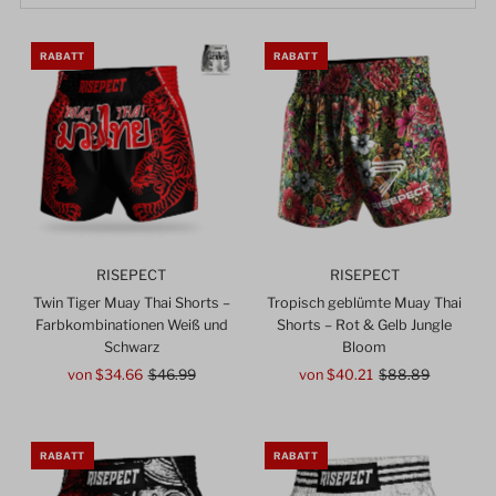
RABATT
RABATT
RISEPECT
RISEPECT
Twin Tiger Muay Thai Shorts –
Tropisch geblümte Muay Thai
Farbkombinationen Weiß und
Shorts – Rot & Gelb Jungle
Schwarz
Bloom
Angebotspreis
von $34.66
Regulärer
$46.99
Angebotspreis
von $40.21
Regulärer
$88.89
Preis
Preis
RABATT
RABATT