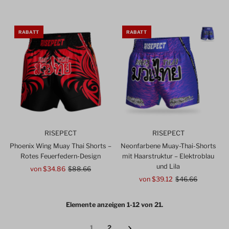
Preis
RABATT
RABATT
RISEPECT
RISEPECT
Phoenix Wing Muay Thai Shorts –
Neonfarbene Muay-Thai-Shorts
Rotes Feuerfedern-Design
mit Haarstruktur – Elektroblau
und Lila
Angebotspreis
von $34.86
Regulärer
$88.66
Preis
Angebotspreis
von $39.12
Regulärer
$46.66
Preis
Elemente anzeigen 1-12 von 21.
1
2