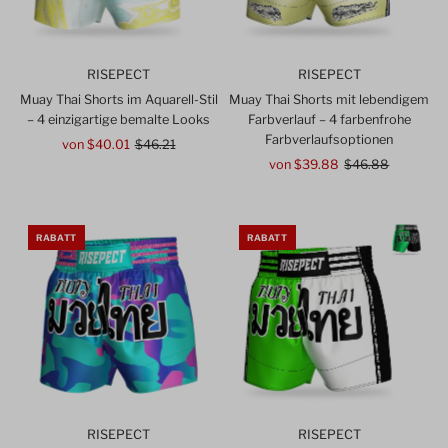
RISEPECT
RISEPECT
Muay Thai Shorts im Aquarell-Stil
Muay Thai Shorts mit lebendigem
– 4 einzigartige bemalte Looks
Farbverlauf – 4 farbenfrohe
Farbverlaufsoptionen
Angebotspreis
von $40.01
Regulärer
$46.21
Preis
Angebotspreis
von $39.88
Regulärer
$46.88
Preis
RABATT
RABATT
RISEPECT
RISEPECT