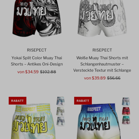
RISEPECT
RISEPECT
Yokai Split Color Muay Thai
Weiße Muay Thai Shorts mit
Shorts – Antikes Oni-Design
Schlangenhautmuster –
Versteckte Textur mit Schlange
Angebotspreis
von $34.59
Regulärer
$102.88
Preis
Angebotspreis
von $39.89
Regulärer
$56.66
Preis
RABATT
RABATT