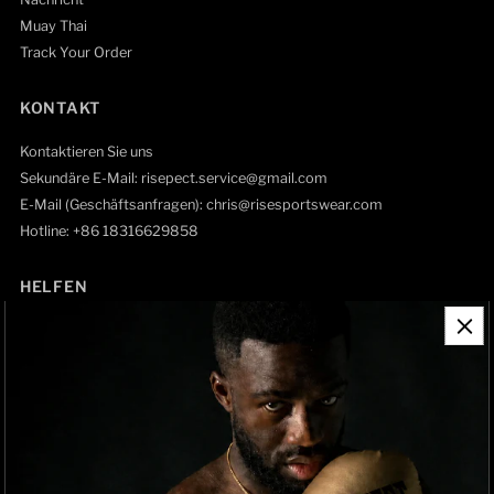
Muay Thai
Track Your Order
KONTAKT
Kontaktieren Sie uns
Sekundäre E-Mail: risepect.service@gmail.com
E-Mail (Geschäftsanfragen): chris@risesportswear.com
Hotline: +86 18316629858
HELFEN
Kontaktinformationen
Rückgaberecht
Versandbedingungen
Datenschutzrichtlinie
Track Order
Um