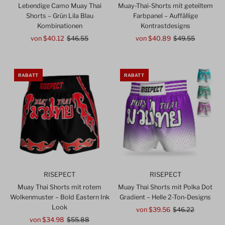
Lebendige Camo Muay Thai
Muay-Thai-Shorts mit geteiltem
Shorts – Grün Lila Blau
Farbpanel – Auffällige
Kombinationen
Kontrastdesigns
Angebotspreis
von $40.12
Regulärer
$46.55
Angebotspreis
von $40.89
Regulärer
$49.55
Preis
Preis
RABATT
RABATT
RISEPECT
RISEPECT
Muay Thai Shorts mit rotem
Muay Thai Shorts mit Polka Dot
Wolkenmuster – Bold Eastern Ink
Gradient – ​​Helle 2-Ton-Designs
Look
Angebotspreis
von $39.56
Regulärer
$46.22
Angebotspreis
von $34.98
Regulärer
$55.88
Preis